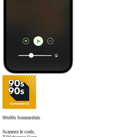
90s90s Sommerhits
Scannez le code,