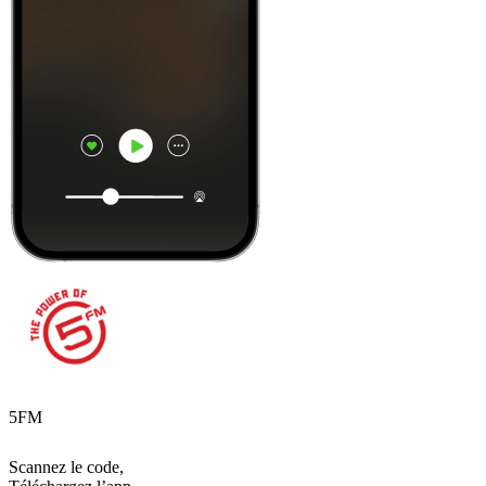
5FM
Scannez le code,