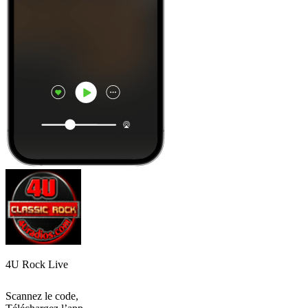
4U Rock Live
Scannez le code,