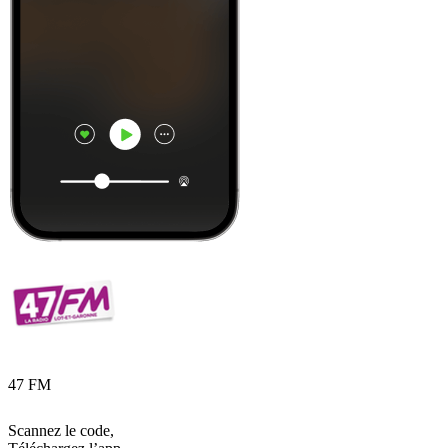
47 FM
Scannez le code,