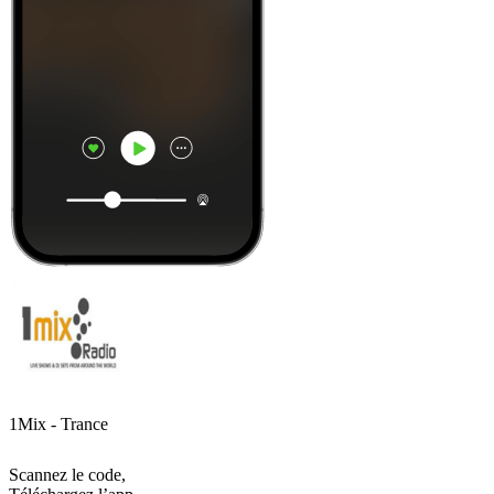
1Mix - Trance
Scannez le code,