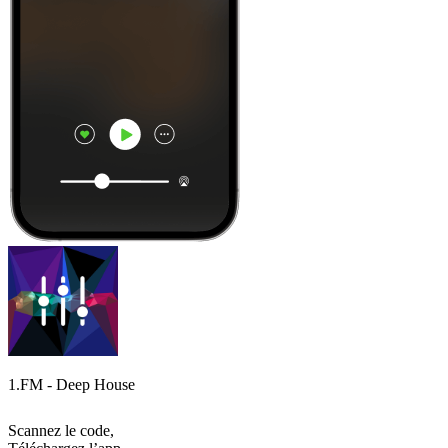
1.FM - Deep House
Scannez le code,